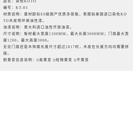
品名：染色KOTO
编号：KT-03
材质说明：基材欧标E0级国产优质多层板，表面贴美国进口染色KO
TO木皮喷环保油性漆。
油漆说明：意大利进口油性开放油漆。
尺寸说明：板材最大宽度1200MM，最大长度3600MM；门扇最大宽
度1200，最大高度3000。
无论门扇还是木饰面长度尺寸超过2817时，木皮在长度方向均需要拼
接。
耐黄变信息说明：□易黄变 □轻微黄变 □不黄变
保养及注意事项说明：
保养说明：日常保养用柔软不易脱毛的毛巾轻轻擦拭，保持表面清洁
和干燥。定期保养消毒建议以6个月一次，先用漂白水与水1:1勾兑后
轻擦，再用温和肥皂水去除旧蜡，最后用碧丽珠或者其他专用油蜡顺
木纹方向单向擦拭，注意，切勿来回擦拭或者圆形涂抹。特殊污垢可
用白电油与水1:18勾兑混合物轻擦，再用棉布沾水清洗擦干。铅笔印
可用甲醇溶剂擦拭，果汁、油漆渍可用丙酮擦拭，注意，甲醇、丙
酮、甲苯对产品和油漆面均有轻度腐蚀性，请妥善保管和谨慎使用。
注意事项：本产品表面材质为天然木皮喷环保水性油漆，天然木皮不
同批次采购均有轻度纹路及颜色差异，此属于正常现象，但工厂会尽