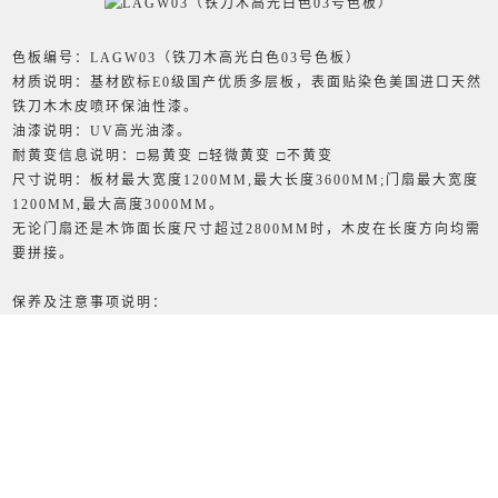
色板编号：LAGW03（铁刀木高光白色03号色板）
材质说明：基材欧标E0级国产优质多层板，表面贴染色美国进口天然
铁刀木木皮喷环保油性漆。
油漆说明：UV高光油漆。
耐黄变信息说明：□易黄变 □轻微黄变 □不黄变
尺寸说明：板材最大宽度1200MM,最大长度3600MM;门扇最大宽度
1200MM,最大高度3000MM。
无论门扇还是木饰面长度尺寸超过2800MM时，木皮在长度方向均需
要拼接。
保养及注意事项说明：
保养：日常保养用柔软不易脱毛的毛巾轻轻擦拭，保持表面清洁和干
燥。定期保养消毒建议以6个月一次，先用漂白水与水1:1勾兑后轻
擦，再用温和和肥皂水去除旧蜡，最后用碧丽珠或者其它专用油 蜡顺
木纹方向或顺板材垂直方向单向擦拭，注意，切勿来回擦拭或者圆形
涂抹，特殊污垢可用白电油与 水1:1勾兑混合物轻擦，再用棉布沾水
清洗擦干。铅笔印可用甲醇溶剂擦拭，果汁、油漆污渍可用丙酮擦
拭。注意，甲醇、丙酮、甲苯对产品和油漆面均有轻度腐蚀性，请妥