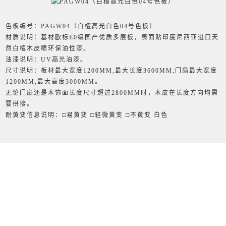
色板编号：PAGW04（白檀高光白色04号色板）
材质说明：基材欧标E0级国产优质多层板，表面贴印度尼西亚进口天
然白檀木皮喷环保油性漆。
油漆说明：UV高光油漆。
尺寸说明：板材最大宽度1200MM,最大长度3600MM;门扇最大宽度
1200MM,最大高度3000MM。
无论门扇还是木饰面长度尺寸超过2800MM时，木皮在长度方向均需
要拼接。
耐黄变信息说明：□易黄变 □轻微黄变 □不黄变 白色
保养及注意事项说明：
保养：日常保养用柔软不易脱毛的毛巾轻轻擦拭，保持表面清洁和干
燥。定期保养消毒建议以6个月一次，先用漂白水与水1:1勾兑后轻
擦，再用温和和肥皂水去除旧蜡，最后用碧丽珠或者其它专用油 蜡顺
木纹方向或顺板材垂直方向单向擦拭，注意，切勿来回擦拭或者圆形
涂抹，特殊污垢可用白电油与 水1:1勾兑混合物轻擦，再用棉布沾水
清洗擦干。铅笔印可用甲醇溶剂擦拭，果汁、油漆污渍可用丙酮擦